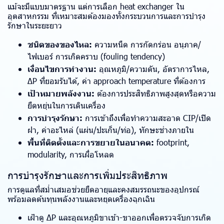
แม้จะมีแบบมาตรฐาน แต่การเลือก heat exchanger ใน
อุตสาหกรรม ที่เหมาะสมต้องมองทั้งกระบวนการและการบำรุง
รักษาในระยะยาว
ชนิดของของไหล:
ความหนืด การกัดกร่อน อนุภาค/
ไฟเบอร์ การเกิดคราบ (fouling tendency)
เงื่อนไขการทำงาน:
อุณหภูมิ/ความดัน, อัตราการไหล,
ΔP ที่ยอมรับได้, ค่า approach temperature ที่ต้องการ
เป้าหมายพลังงาน:
ต้องการประสิทธิภาพสูงสุดหรือความ
ยืดหยุ่นในการเดินเครื่อง
การบำรุงรักษา:
การเข้าถึงเพื่อทำความสะอาด CIP/เปิด
ฝา, ค่าอะไหล่ (แผ่น/ปะเก็น/ท่อ), ทักษะช่างภายใน
พื้นที่ติดตั้งและการขยายในอนาคต:
footprint,
modularity, การเผื่อโหลด
การบำรุงรักษาและการเพิ่มประสิทธิภาพ
การดูแลที่สม่ำเสมอช่วยยืดอายุและคงสมรรถนะของอุปกรณ์
พร้อมลดต้นทุนพลังงานและหยุดเครื่องฉุกเฉิน
เฝ้าดู ΔP และอุณหภูมิขาเข้า-ขาออกเพื่อตรวจจับการเกิด