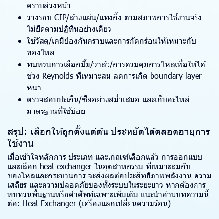
คราบล่วงหน้า
วางรอบ CIP/ล้างแผ่น/แทงกิ้ง ตามสภาพการใช้งานจริง
ไม่ยึดตามปฏิทินอย่างเดียว
ใช้วัสดุ/เคมีป้องกันคราบและการกัดกร่อนให้เหมาะกับ
ของไหล
ทบทวนการเลือกปั๊ม/วาล์ว/การควบคุมการไหลเพื่อให้ได้
ช่วง Reynolds ที่เหมาะสม ลดการเกิด boundary layer
หนา
ตรวจสอบปะเก็น/ซีลอย่างสม่ำเสมอ และเก็บอะไหล่
มาตรฐานที่ใช้บ่อย
สรุป: เลือกให้ถูกตั้งแต่ต้น ประหยัดได้ตลอดอายุการ
ใช้งาน
เมื่อเข้าใจหลักการ ประเภท และเกณฑ์เลือกแล้ว การออกแบบ
และเลือก heat exchanger ในอุตสาหกรรม ที่เหมาะสมกับ
ของไหลและกระบวนการ จะส่งผลต่อประสิทธิภาพพลังงาน ความ
เสถียร และความปลอดภัยของทั้งระบบในระยะยาว หากต้องการ
ทบทวนพื้นฐานหรือคำศัพท์เฉพาะเพิ่มเติม แนะนำอ่านบทความนี้
ต่อ:
Heat Exchanger (เครื่องแลกเปลี่ยนความร้อน)