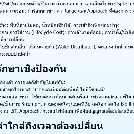
S/SiO/ความกระด้าง/ชีวภาพ ถ้าควบคุมยาก เอนเอียงไปทาง Splash F
ลดความร้อน: น้ำร้อนขาเข้า, ค่า Range และ Approach ที่ต้องการ
าง: พื้นที่ภายในหอ, น้ำหนักที่รับได้, การเข้าถึงเพื่อซ่อมบำรุง
ายุการใช้งาน (LifeCycle Cost): ค่าพลังงานพัดลม, ค่าน้ำทิ้ง/น้ำดิบ
ถี่การเปลี่ยน
ับชิ้นส่วนอื่น: ตัวกระจายน้ำ (Water Distributor), ตะแกรงกันน้ำกระเด
และระบบบำบัดน้ำ
ักษาเชิงป้องกัน
ต้องแล้ว การดูแลก็สำคัญไม่แพ้กัน:
้ำทุกไตรมาส: น้ำต้องลงฟิลล์เต็มพื้นที่ ไม่มีโซนแห้ง
ันตามสภาพน้ำ: ใช้แรงดันน้ำที่เหมาะสมหรือสารทำความสะอาดที่ไม่กั
ัด/ชีวภาพ: รักษา pH, ควบคุมตะไคร่/แบคทีเรีย ลดโอกาสเกิด Biofil
ินงาน: ΔT, Approach, กระแสไฟพัดลม เพื่อจับสัญญาณเสื่อมก่อนเสี
าใกล้ถึงเวลาต้องเปลี่ยน