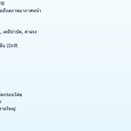
ill
 รวมถึงสภาพอากาศหน้า
, เคมีบำบัด, ค่าแรง
็น (Drift
ดกร่อนวัสดุ
m
ยหายใหญ่