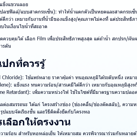
งแข็งแขวนลอย
สแปลชฟิลล์/แบบสาดกระเซ็น): ทำให้น้ำแตกตัวเป็นหยดและสาดกระเซ
้ดีกว่า เหมาะกับงานที่น้ำมีของแข็งสูง/คุณภาพไม่คงที่ แต่ประสิทธิภ
ียบในเงื่อนไขน้ำที่สะอาด
าดควบคุมได้ เลือก Film เพื่อประสิทธิภาพสูงสุด แต่ถ้าน้ำ สกปรก/ผันผ
ารตัน
ปกที่ควรรู้
 Chloride): ใช้แพร่หลาย ราคาคุ้มค่า ทนอุณหภูมิได้ระดับหนึ่ง เหมา
ene): แข็งแรง ทนความร้อน/สารเคมีได้ดีกว่า เหมาะกับอุณหภูมิสูงหร
me Retardant): เพิ่มความหน่วงไฟ ใช้ในไซต์ที่มีมาตรฐานความปลอด
มีผลต่อสมรรถนะ ได้แก่ โครงสร้างช่อง (ช่องคลื่น/ช่องตัดสลับ), ความห
รูปแบบจัดเรียงชั้น และวิธีติดตั้งยึดกับโครงหอ
เลือกให้ตรงงาน
วามร้อน สำหรับหอหล่อเย็น ให้เหมาะสม ควรพิจารณาร่วมกันหลายด้าน