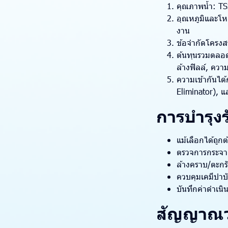
คุณภาพน้ำ: TS
อุณหภูมิและโห
งาน
ข้อจำกัดโครงสร้
ต้นทุนรวมตลอดอ
ล้างฟิลล์, ความ
ความเข้ากันได้ก
Eliminator), 
การบำรุงร
แม้เลือกได้ถูก
ตรวจการกระจายน
ล้างคราบ/ตะกร
ควบคุมเคมีบำบ
บันทึกค่าดำเน
สัญญาณว่