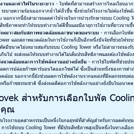
งงานและค่าไฟในระยะยาว -
ใบพัดที่สามารถสร้างการไหลเวียนอากา
ระบายความร้อนออกจากน้ำได้เร็วขึ้น ซึ่งช่วยให้โรงงานไม่ต้องใช้พ
นอกจากนี้ยังสามารถลดค่าใช้จ่ายในการบำรุงรักษาระบบ Cooling T
ระสิทธิภาพจะทำให้ระบบทำงานได้ดีขึ้นและมีอายุการใช้งานที่ยาวนานขึ้
ที่เหมาะสมกับสภาพแวดล้อมและขนาดของระบบ -
การเลือกใบพัด
ower และสภาพแวดล้อมในการใช้งานก็เป็นอีกหนึ่งปัจจัยที่ช่วยให้ระ
บพัดมีขนาดไม่เหมาะสมกับระบบ Cooling Tower หรือไม่สามารถรอง
กเกินไป จะส่งผลให้ระบบทำงานได้ไม่เต็มประสิทธิภาพและต้องใช้พลัง
่งแวดล้อมและการใช้พลังงานอย่างยั่งยืน -
การใช้ใบพัดที่ช่วยป
ดการปล่อยก๊าซคาร์บอนไดออกไซด์ได้ ซึ่งเป็นส่วนหนึ่งของการดำเนิน
แวดล้อม นอกจากนี้ยังช่วยลดการใช้พลังงานจากแหล่งที่มีผลกระทบต่
นหรือก๊าซธรรมชาติ ซึ่งส่งผลดีต่อการใช้พลังงานอย่างยั่งยืนในอนาคต
novek สำหรับการเลือกใบพัด Cool
บคุณ
นโรงงานอุตสาหกรรมเป็นหนึ่งในกลยุทธ์ที่สำคัญสำหรับการลดต้นทุน
การใช้ระบบ Cooling Tower ที่มีประสิทธิภาพสูงเป็นหนึ่งในทางเลือกท