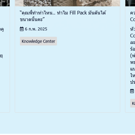
“คุณพี่ทำท่าไหน.. ทำไม Fill Pack มันตันได้
คว
ขนาดนั้นคะ”
Co
คู
หั
6 ก.พ. 2025
Co
Knowledge Center
ละ
ร้
ยุ
(พ
พบ
แน
ให
ปร
K