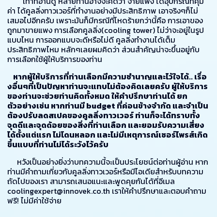
เท่าที่อ่านดู หลายท่านอาจจะคิดว่า จ่ายแพง ได้อุปกรณ์ที่คุ้ม
ค่า ได้คูลลิ่งทาวเวอร์ที่ทำงานอย่างมีประสิทธิภาพ เอาจริงๆก็ไม่
เสมอไปอีกครับ เพราะมันก็มีกรณีที่โหดร้ายกว่านี้คือ การเอาของ
ถูกมาขายแพง การเลือกคูลลิ่ง(cooling tower) ไม่ว่าจะอยู่ในรูป
แบบไหน การออกแบบจะดีหรือไม่ดี คูลลิ่งทำงานได้เต็ม
ประสิทธิภาพไหม หลักๆเลยผมคิดว่า ส่วนสำคัญน่าจะขึ้นอยู่กับ
การเลือกใช้ผู้ให้บริการของท่าน
หากผู้ให้บริการที่ท่านเลือกมีความชำนาญและไว้ใจได้.. เรื่อ
งอื่นๆที่เป็นปัญหาท่านจะแทบไม่ต้องคิดเลยครับ ผู้ให้บริการ
ของท่านจะช่วยท่านคิดทั้งหมด ให้คำปรึกษาท่านได้ ยก
ตัวอย่างเช่น หากท่านมี budget ที่ค่อนข้างจำกัด และจำเป็น
ต้องปรับลดสเปคของคูลลิ่งทาวเวอร์ ท่านก็จะได้ทราบทั้ง
จุดดีและจุดด้อยของสิ่งที่ท่านเลือก และยอมรับความเสี่ยง
ได้ตั้งแต่แรก ไม่โดนหลอก และไม่มีเหตุการณ์เซอร์ไพรส์เกิด
ขึ้นแบบที่ท่านไม่ได้ระวังไว้ครับ
หวังเป็นอย่างยิ่งว่าบทความนี้จะเป็นประโยชน์ต่อท่านผู้อ่าน หาก
ท่านมีคำถามเกี่ยวกับคูลลิ่งทาวเวอร์หรือมีไอเดียสำหรับบทความ
ถัดไปของเรา สามารถเสนอแนะและพูดคุยกันได้ที่อีเมล
coolingexpert@innovek.co.th
เราให้คำปรึกษาและตอบคำถาม
ฟรี! ไม่มีค่าใช้จ่าย