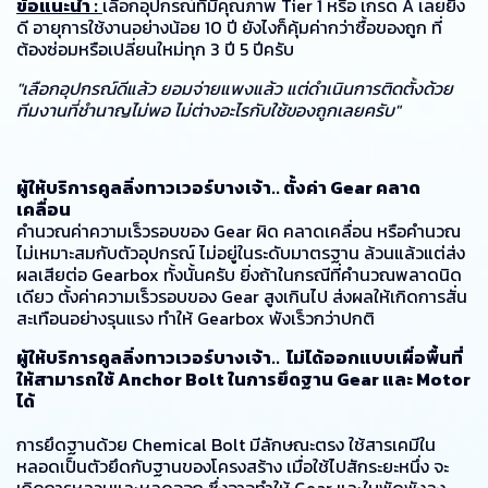
ข้อแนะนำ :
เลือกอุปกรณ์ที่มีคุณภาพ Tier 1 หรือ เกรด A เลยยิ่ง
ดี อายุการใช้งานอย่างน้อย 10 ปี ยังไงก็คุ้มค่ากว่าซื้อของถูก ที่
ต้องซ่อมหรือเปลี่ยนใหม่ทุก 3 ปี 5 ปีครับ
"เลือกอุปกรณ์ดีแล้ว ยอมจ่ายแพงแล้ว แต่ดำเนินการติดตั้งด้วย
ทีมงานที่ชำนาญไม่พอ ไม่ต่างอะไรกับใช้ของถูกเลยครับ"
ผู้ให้บริการคูลลิ่งทาวเวอร์บางเจ้า.. ตั้งค่า Gear คลาด
เคลื่อน
คำนวณค่าความเร็วรอบของ Gear ผิด คลาดเคลื่อน หรือคำนวณ
ไม่เหมาะสมกับตัวอุปกรณ์ ไม่อยู่ในระดับมาตรฐาน ล้วนแล้วแต่ส่ง
ผลเสียต่อ Gearbox ทั้งนั้นครับ ยิ่งถ้าในกรณีที่คำนวณพลาดนิด
เดียว ตั้งค่าความเร็วรอบของ Gear สูงเกินไป ส่งผลให้เกิดการสั่น
สะเทือนอย่างรุนแรง ทำให้ Gearbox พังเร็วกว่าปกติ
ผู้ให้บริการคูลลิ่งทาวเวอร์บางเจ้า.. ไม่ได้ออกแบบเผื่อพื้นที่
ให้สามารถใช้ Anchor Bolt ในการยึดฐาน Gear และ Motor
ได้
การยึดฐานด้วย Chemical Bolt มีลักษณะตรง ใช้สารเคมีใน
หลอดเป็นตัวยึดกับฐานของโครงสร้าง เมื่อใช้ไปสักระยะหนึ่ง จะ