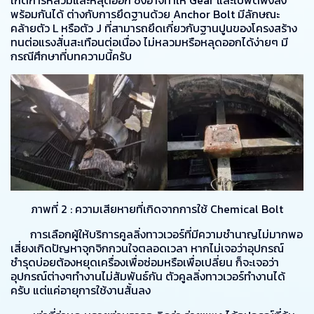
เกิดการหลวมและหลุดออก ซึ่งอาจทำให้ Gear และใบพัดพังลง
พร้อมกันได้ ต่างกับการยึดฐานด้วย Anchor Bolt มีลักษณะ
คล้ายตัว L หรือตัว J ที่สามารถยึดเกี่ยวกับฐานปูนของโครงสร้าง
ทนต่อแรงสั่นสะเทือนต่อเนื่อง ไม่หลวมหรือหลุดออกได้ง่ายๆ มี
กรณีศึกษาที่บทความนี้ครับ
ภาพที่ 2 : ความเสียหายที่เกิดจากการใช้ Chemical Bolt
การเลือกผู้ให้บริการคูลลิ่งทาวเวอร์ที่มีความชำนาญไม่มากพอ
เสี่ยงเกิดปัญหาจุกจิกกวนใจตลอดเวลา หากไม่เจอว่าอุปกรณ์
ชำรุดบ่อยต้องหยุดเครื่องเพื่อซ่อมหรือเพื่อเปลี่ยน ก็จะเจอว่า
อุปกรณ์ต่างๆทำงานไม่สัมพันธ์กัน ตัวคูลลิ่งทาวเวอร์ทำงานได้
ครับ แต่แค่อายุการใช้งานสั้นลง