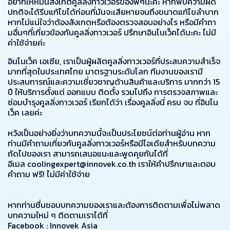
อยากให้หมั่นสังเกตคูลลิ่งทาวเวอร์ของพี่ๆนะคะ หากพบความผิด
ปกติจะได้รีบแก้ไขได้ก่อนที่มันจะเสียหายจนถึงขนาดแก้ไขลำบาก
หากไม่แน่ใจว่าต้องสังเกตหรือต้องตรวจสอบอย่างไร หรือมีคำถา
มอื่นๆที่เกี่ยวข้องกับคูลลิ่งทาวเวอร์ ปรึกษาอินโนเว็คได้นะคะ ไม่มี
ค่าใช้จ่ายค่ะ
อินโนเว็ค เอเซีย, เราเป็นผู้ผลิตคูลลิ่งทาวเวอร์ที่ประสบความสำเร็จ
มากที่สุดในประเทศไทย มาตรฐานระดับโลก ทีมงานของเรามี
ประสบการณ์และความเชี่ยวชาญด้านสินค้าและบริการ มากกว่า 15
ปี ให้บริการตั้งแต่ ออกแบบ ติดตั้ง รวมไปถึง การตรวจสภาพและ
ซ่อมบำรุงคูลลิ่งทาวเวอร์ เรียกได้ว่า เรื่องคูลลิ่งนี่ ครบ จบ ที่อินโน
เว็ค เลยค่ะ
หวังเป็นอย่างยิ่งว่าบทความนี้จะเป็นประโยชน์ต่อท่านผู้อ่าน หาก
ท่านมีคำถามเกี่ยวกับคูลลิ่งทาวเวอร์หรือมีไอเดียสำหรับบทความ
ถัดไปของเรา สามารถเสนอแนะและพูดคุยกันได้ที่
อีเมล
coolingexpert@innovek.co.th
เราให้คำปรึกษาและตอบ
คำถาม ฟรี! ไม่มีค่าใช้จ่าย
หากท่านชื่นชอบบทความของเราและต้องการติดตามเพื่อไม่พลาด
บทความใหม่ ๆ ติดตามเราได้ที่
Facebook :
Innovek Asia