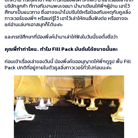
บริษัทลูกค้า ที่ทางทีมงานพบเจอมา นำมาเขียนให้พี่ๆผู้อ่าน เอาไว้
ศึกษาเป็นแนวทาง ซึ่งอาจจะนำไปปรับใช้หรือป้องกันเหตุกับคูลลิ่ง
ทาวเวอร์ของพี่ๆ หรือแค่รู้ไว้ เอาไว้เล่าให้คนอื่นฟังต่อ หรืออาจจะ
แค่อ่านเล่นๆเอาสนุกก็ได้นะคะ
และกรณีศึกษาที่น้องพิ้งค์นำมาเล่าให้ฟังในวันนี้ขอตั้งชื่อว่า
คุณพี่ทำท่าไหน.. ทำไม Fill Pack มันตันได้ขนาดนั้นคะ
ก่อนเข้าเรื่องเล่าของวันนี้ น้องพิ้งค์ขออนุญาตให้พี่ๆดูรูป พื้น Fill
Pack ปกติที่อยู่ภายในตัวคูลลิ่งทาวเวอร์ทั่วไปก่อนนะคะ