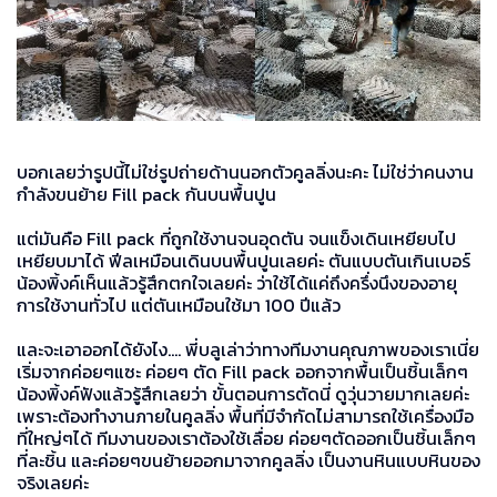
บอกเลยว่ารูปนี้ไม่ใช่รูปถ่ายด้านนอกตัวคูลลิ่งนะคะ ไม่ใช่ว่าคนงาน
กำลังขนย้าย Fill pack กันบนพื้นปูน
แต่มันคือ Fill pack ที่ถูกใช้งานจนอุดตัน จนแข็งเดินเหยียบไป
เหยียบมาได้ ฟีลเหมือนเดินบนพื้นปูนเลยค่ะ ตันแบบตันเกินเบอร์
น้องพิ้งค์เห็นแล้วรู้สึกตกใจเลยค่ะ ว่าใช้ได้แค่ถึงครึ่งนึงของอายุ
การใช้งานทั่วไป แต่ตันเหมือนใช้มา 100 ปีแล้ว
และจะเอาออกได้ยังไง.... พี่บลูเล่าว่าทางทีมงานคุณภาพของเราเนี่ย
เริ่มจากค่อยๆแซะ ค่อยๆ ตัด Fill pack ออกจากพื้นเป็นชิ้นเล็กๆ
น้องพิ้งค์ฟังแล้วรู้สึกเลยว่า ขั้นตอนการตัดนี่ ดูวุ่นวายมากเลยค่ะ
เพราะต้องทำงานภายในคูลลิ่ง พื้นที่มีจำกัดไม่สามารถใช้เครื่องมือ
ที่ใหญ่ๆได้ ทีมงานของเราต้องใช้เลื่อย ค่อยๆตัดออกเป็นชิ้นเล็กๆ
ที่ละชิ้น และค่อยๆขนย้ายออกมาจากคูลลิ่ง เป็นงานหินแบบหินของ
จริงเลยค่ะ