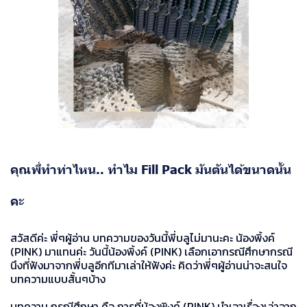
คุณพี่ทำท่าไหน.. ทำไม Fill Pack มันตันได้ขนาดนั้น
คะ
สวัสดีค่ะ พี่ๆผู้อ่าน บทความของวันนี้พี่บลูไม่มานะคะ น้องพิ้งค์
(PINK) มาแทนค่ะ วันนี้น้องพิ้งค์ (PINK) เลือกเอากรณีศึกษากรณี
นึงที่ฟังมาจากพี่บลูอีกทีมาเล่าให้ฟังค่ะ คิดว่าพี่ๆผู้อ่านน่าจะสนใจ
บทความแบบสั้นๆบ้าง
บทความ กรณีศึกษา คือ การที่น้องพิงค์ (PINK) นำเอาเรื่องเล่าจาก