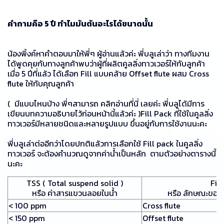
คำถามคือ 5 ปี ทำไมมันตันอะไรได้ขนาดนั้น
น้องพิ้งค์หาคำตอบมาให้พี่ๆ ผู้อ่านแล้วค่ะ พี่บลูเล่าว่า ทางทีมงาน
ได้พูดคุยกับทางลูกค้าพบว่าผู้ที่ผลิตคูลลิ่งทาวเวอร์ให้กับลูกค้า
เมื่อ 5 ปีที่แล้ว ได้เลือก Fill แบบคล้าย Offset flute ผสม Cross
flute ให้กับคุณลูกค้า
( มีแบบไหนบ้าง พี่ๆสามารถ คลิกอ่านที่นี่ เลยค่ะ พี่บลูได้มีการ
เขียนบทความอธิบายไว้ก่อนหน้านี้แล้วค่ะ )Fill Pack ที่ใช้ในคูลลิ่ง
ทาวเวอร์มีหลายชนิดและหลายรูปแบบ ขึ้นอยู่กับการใช้งานนะคะ
พี่บลูเล่าต่ออีกว่าโดยปกติแล้วการเลือกใช้ Fill pack ในคูลลิ่ง
ทาวเวอร์ จะต้องคำนวณดูจากค่าน้ำเป็นหลัก ตามตัวอย่างตารางนี้
นะคะ
TSS ( Total suspend solid )
Fill
หรือ ค่าสารแขวนลอยในน้ำ
หรือ ลักษณะของ F
< 100 ppm
Cross flute
< 150 ppm
Offset flute