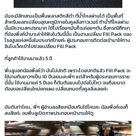
มันจะมีลักษณะเป็นพื้นพลาสติกสีดำ ที่น้ำไหลผ่านได้ เป็นพื้นที่
สำหรับแลกเปลี่ยนอุณหภูมิภายในคูลลิ่งทาวเวอร์ ถ้าน้ำที่ไหลผ่าน
นั้นมีความสกปรกมาก ใช้ไปเรื่อยๆมันก็จะค่อยๆตัน ซึ่งกรณีศึกษา
ที่น้องพิ้งค์นำมาเล่าให้ฟังในวันนี้นั้น เป็นงานเปลี่ยน Fill Pack ของ
โรงปูนแห่งหนึ่งในประเทศไทยค่ะ ผู้ประกอบการติดต่อเข้ามาให้ทาง
อินโนเว็คเข้าไปช่วยเปลี่ยน Fill Pack
ที่ลูกค้าใช้งานมาแล้ว 5 ปี
พี่บลูบอกน้องพิ้งค์ว่า มันไม่ปกติ เพราะโดยปกติแล้ว Fill Pack จะ
ใช้งานกันยาวๆเป็น 10 ปีเลยนะคะพี่ๆ แต่สำหรับผู้ประกอบการราย
นี้นั้น ใช้งานมาแค่ 5 ปีเอง ก็ตันตันแบบไปต่อไม่ไหว จนถึงขนาด
ต้องขอเปลี่ยนใหม่ยกแผง เปลี่ยนหมดทั้งคูลลิ่งเลยค่ะ
มันตันท่าไหน.. พี่ๆ ผู้อ่านสงสัยเหมือนกันใช่ไหมคะ น้องพิ้งค์เองก็
สงสัยค่ะ จนพี่บลูเปิดภาพประกอบหน้างานให้ดู