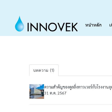
หน้าหลัก
เ
บทความ (1)
ความสำคัญของคูลลิ่งทาวเวอร์กับโรงงาน
31 ต.ค. 2567