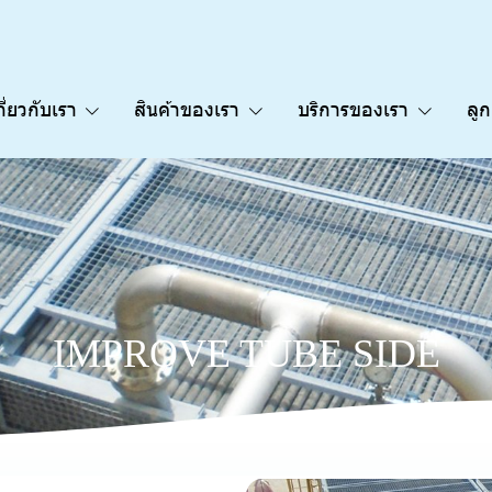
กี่ยวกับเรา
สินค้าของเรา
บริการของเรา
ลู
I
M
P
R
O
V
E
T
U
B
E
S
I
D
E