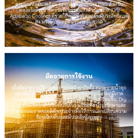
ตามอุณหภูมิแวดล้อม Innovek มีสิทธิบัตร R&D สำหรับ
เทคโนโลยีระบายความร้อนแบบแห้งด้วยอากาศ (Dry
Adiabatic Cooling) ที่ช่วยให้การทำความเย็นมีประสิทธิภาพ
สูง พร้อมประหยัดน้ำในระดับสากล
ยืดอายุการใช้งาน
เพื่อยืดอายุการใช้งานของอุปกรณ์ เราติดตั้ง ท่อระบายน้ำทุก
มุม เพื่อให้แห้งอยู่เสมอ เลือกประเภทอุปกรณ์ตามภูมิภาค
(Downstream และ Cross-flow สำหรับพื้นที่ร้อนชื้น; Dry
Counter-flow สำหรับพื้นที่เย็น) พร้อมทั้ง บำรุงรักษาและ
ทำความสะอาดคอยล์เป็นประจำ เพื่อให้การแลกเปลี่ยนความ
ร้อนเรียบลื่นและมีประสิทธิภาพสูง