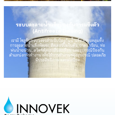
ระบบละลายน้ำแข็งป้องกันการแข็งตัว
(Antifreeze Deicing)
เรามี โซลูชันครบวงจรสำหรับป้องกันน้ำแข็ง ครอบคลุมทั้ง
การละลายน้ำแข็งพัดลม, ฮีตเตอร์ปั๊มในตัว, ถาดน้ำร้อน, ท่อ
พ่นน้ำฉนวน, สวิตช์ตัดแรงสั่นสะเทือน และอุปกรณ์ป้องกัน
ตำแหน่งการทำงาน เพื่อให้การทำงานของอุปกรณ์ ปลอดภัย
มีประสิทธิภาพ และต่อเนื่อง