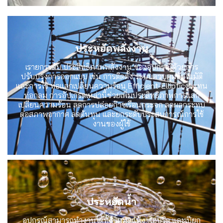
ประหยัดพลังงาน
เรายกระดับ ประสิทธิภาพพลังงาน ของอุปกรณ์ด้วยการ
ปรับปรุงการออกแบบ เช่น การติดตั้ง ระบบควบคุมอัตโนมัติ
และการใช้ ท่อแลกเปลี่ยนความร้อน Efficient-Elliptic® แทน
ท่อกลม การอัปเกรดเหล่านี้ช่วยเพิ่มประสิทธิภาพการแลก
เปลี่ยนความร้อน ลดการปล่อยก๊าซเรือนกระจก ลดผลกระทบ
ต่อสภาพอากาศ ลดต้นทุน และยกระดับประสบการณ์การใช้
งานของผู้ใช้
ประหยัดน้ำ
อุปกรณ์สามารถทำงานได้ทั้ง โหมดแห้ง, ไฮบริด และเปียก