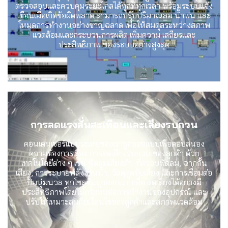
ตรวจสอบและควบคุมระยะไกลได้ทุกที่ทุกเวลา พร้อมระบบแจ้ง
เตือนเมื่อเกิดข้อผิดพลาด สามารถปรับปริมาณลม น้ำพ่น และ
โหมดการทำงานอย่างชาญฉลาด เพื่อให้สมดุลระหว่างสภาพ
แวดล้อมและกระบวนการผลิต เพิ่มความ เสถียรและ
ประสิทธิภาพ ของระบบอย่างสูงสุด
การลดแรงสั่นสะเทือนและเสียงรบกวน
คอนเดนเซอร์แบบระเหยของเราถูกออกแบบเพื่อตอบสนอง
ความต้องการเรื่อง การลดเสียงรบกวน ของลูกค้า ด้วย
เทคโนโลยีต่าง ๆ เช่น พัดลมเสียงต่ำ, ที่ครอบพัดลม, ฉากกั้น
เสียง, การระบายพลังงานน้ำ, วัสดุดูดซับเสียง และการเชื่อมต่อ
ปั๊มนุ่มนวล ทุกโซลูชันถูกออกแบบเพื่อ ลดเสียงได้อย่างมี
ประสิทธิภาพโดยไม่กระทบต่อการทำงานของอุปกรณ์ และ
ปรับให้เหมาะสมกับเงื่อนไขของลูกค้าและสภาพแวดล้อม