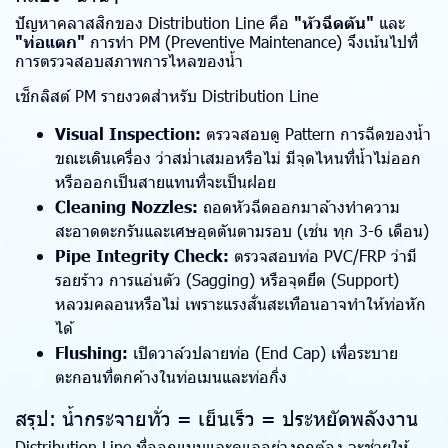
ปัญหาคลาสสิกของ Distribution Line คือ
"หัวฉีดตัน"
และ
"ท่อแตก"
การทำ PM (Preventive Maintenance) จึงเน้นไปที่
การตรวจสอบสภาพการไหลของน้ำ
เช็กลิสต์ PM รายงวดสำหรับ Distribution Line
Visual Inspection:
ตรวจสอบดู Pattern การฉีดของน้ำ
ขณะเดินเครื่อง ว่าสม่ำเสมอหรือไม่ มีจุดไหนที่น้ำไม่ออก
หรือออกเป็นสายแทนที่จะเป็นฝอย
Cleaning Nozzles:
ถอดหัวฉีดออกมาล้างทำความ
สะอาดตะกรันและเศษอุดตันตามรอบ (เช่น ทุก 3-6 เดือน)
Pipe Integrity Check:
ตรวจสอบท่อ PVC/FRP ว่ามี
รอยร้าว การแอ่นตัว (Sagging) หรือจุดยึด (Support)
หลวมคลอนหรือไม่ เพราะแรงสั่นสะเทือนอาจทำให้ท่อหัก
ได้
Flushing:
เปิดวาล์วปลายท่อ (End Cap) เพื่อระบาย
ตะกอนที่ตกค้างในท่อเมนและท่อกิ่ง
สรุป: น้ำกระจายทั่ว = เย็นเร็ว = ประหยัดพลังงาน
Distribution Line ที่ออกแบบและดูแลอย่างถูกต้อง จะช่วยให้