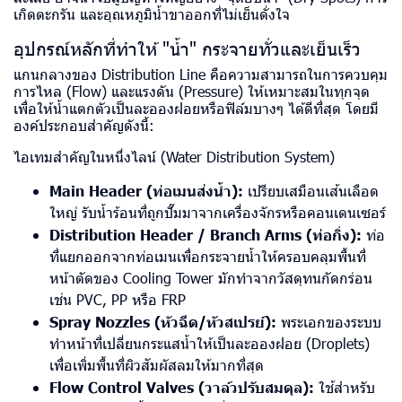
เกิดตะกรัน และอุณหภูมิน้ำขาออกที่ไม่เย็นดั่งใจ
อุปกรณ์หลักที่ทำให้ "น้ำ" กระจายทั่วและเย็นเร็ว
แกนกลางของ Distribution Line คือความสามารถในการควบคุม
การไหล (Flow) และแรงดัน (Pressure) ให้เหมาะสมในทุกจุด
เพื่อให้น้ำแตกตัวเป็นละอองฝอยหรือฟิล์มบางๆ ได้ดีที่สุด โดยมี
องค์ประกอบสำคัญดังนี้:
ไอเทมสำคัญในหนึ่งไลน์ (Water Distribution System)
Main Header (ท่อเมนส่งน้ำ):
เปรียบเสมือนเส้นเลือด
ใหญ่ รับน้ำร้อนที่ถูกปั๊มมาจากเครื่องจักรหรือคอนเดนเซอร์
Distribution Header / Branch Arms (ท่อกิ่ง):
ท่อ
ที่แยกออกจากท่อเมนเพื่อกระจายน้ำให้ครอบคลุมพื้นที่
หน้าตัดของ Cooling Tower มักทำจากวัสดุทนกัดกร่อน
เช่น PVC, PP หรือ FRP
Spray Nozzles (หัวฉีด/หัวสเปรย์):
พระเอกของระบบ
ทำหน้าที่เปลี่ยนกระแสน้ำให้เป็นละอองฝอย (Droplets)
เพื่อเพิ่มพื้นที่ผิวสัมผัสลมให้มากที่สุด
Flow Control Valves (วาล์วปรับสมดุล):
ใช้สำหรับ