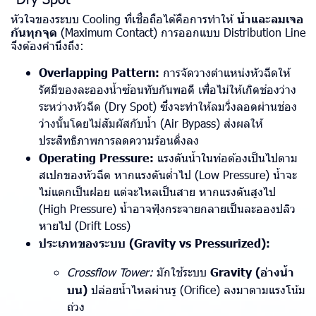
หัวใจของระบบ Cooling ที่เชื่อถือได้คือการทำให้
น้ำและลมเจอ
กันทุกจุด
(Maximum Contact) การออกแบบ Distribution Line
จึงต้องคำนึงถึง:
Overlapping Pattern:
การจัดวางตำแหน่งหัวฉีดให้
รัศมีของละอองน้ำซ้อนทับกันพอดี เพื่อไม่ให้เกิดช่องว่าง
ระหว่างหัวฉีด (Dry Spot) ซึ่งจะทำให้ลมวิ่งลอดผ่านช่อง
ว่างนั้นโดยไม่สัมผัสกับน้ำ (Air Bypass) ส่งผลให้
ประสิทธิภาพการลดความร้อนดิ่งลง
Operating Pressure:
แรงดันน้ำในท่อต้องเป็นไปตาม
สเปกของหัวฉีด หากแรงดันต่ำไป (Low Pressure) น้ำจะ
ไม่แตกเป็นฝอย แต่จะไหลเป็นสาย หากแรงดันสูงไป
(High Pressure) น้ำอาจฟุ้งกระจายกลายเป็นละอองปลิว
หายไป (Drift Loss)
ประเภทของระบบ (Gravity vs Pressurized):
Crossflow Tower:
มักใช้ระบบ
Gravity (อ่างน้ำ
บน)
ปล่อยน้ำไหลผ่านรู (Orifice) ลงมาตามแรงโน้ม
ถ่วง