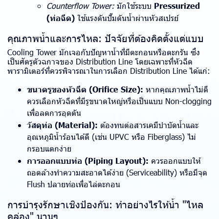
Counterflow Tower:
มักใช้ระบบ
Pressurized
(ท่อฉีด)
ใช้แรงดันปั๊มดันน้ำผ่านหัวสเปรย์
คุณภาพน้ำและการไหล: ปัจจัยที่ต้องคิดตั้งแต่แบบ
Cooling Tower มักเจอกับปัญหาน้ำที่มีตะกอนหรือตะกรัน ซึ่ง
เป็นศัตรูตัวฉกาจของ Distribution Line โดยเฉพาะที่หัวฉีด
พารามิเตอร์ที่ควรพิจารณาในการเลือก Distribution Line ได้แก่:
ขนาดรูของหัวฉีด (Orifice Size):
หากคุณภาพน้ำไม่ดี
ควรเลือกหัวฉีดที่มีรูขนาดใหญ่หรือเป็นแบบ Non-clogging
เพื่อลดการอุดตัน
วัสดุท่อ (Material):
ต้องทนต่อสารเคมีบำบัดน้ำและ
อุณหภูมิน้ำร้อนได้ดี (เช่น UPVC หรือ Fiberglass) ไม่
กรอบแตกง่าย
การออกแบบท่อ (Piping Layout):
ควรออกแบบให้
ถอดล้างทำความสะอาดได้ง่าย (Serviceability) หรือมีจุด
Flush ปลายท่อเพื่อไล่ตะกอน
การบำรุงรักษาเชิงป้องกัน: ทำอย่างไรให้น้ำ "ไหล
คล่อง" นานๆ